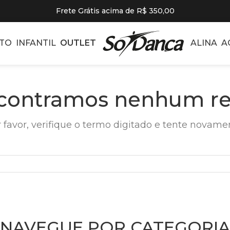
Frete Grátis acima de R$ 350,00
TO
INFANTIL
OUTLET
ALINA
A
contramos nenhum re
 favor, verifique o termo digitado e tente novame
NAVEGUE POR CATEGORIA