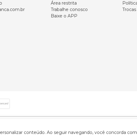
p
Área restrita
Polític
nca.com.br
Trabalhe conosco
Trocas
Baixe o APP
 direitos reservados | CNPJ: 59.907.634/0001-75 | Rua Santa Augusta, 409 - Vi
 personalizar conteúdo. Ao seguir navegando, você concorda com