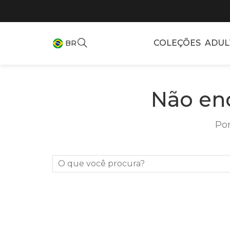
COLEÇÕES
ADUL
BR
Não en
Por
O que você procura?