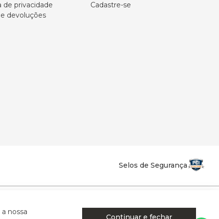
a de privacidade
Cadastre-se
 e devoluções
Selos de Segurança
la Califórnia - Osvaldo Cruz - SP - CEP: 17702-316.
 a nossa
Continuar e fechar