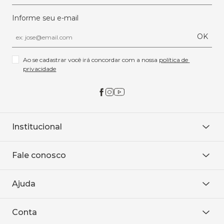
Informe seu e-mail
OK
Ao se cadastrar você irá concordar com a nossa 
política de 
privacidade
Institucional
Sobre Nós
Fale conosco
Onde encontrar
Área restrita
De seg. à sex. das 8h às 18h.
Trabalhe conosco
Ajuda
WhatsApp
Baixe o APP
sac@sodanca.com.br
Formas de pagamento
Conta
Política de entrega
Política de privacidade