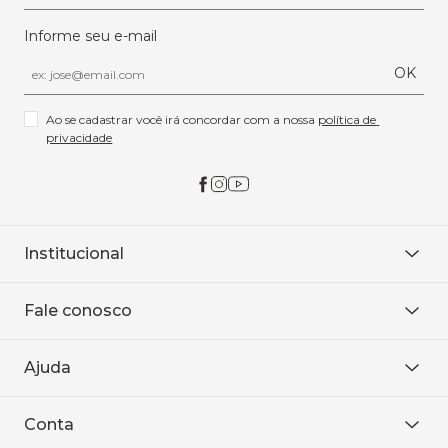
Informe seu e-mail
OK
Ao se cadastrar você irá concordar com a nossa 
política de 
privacidade
Institucional
Sobre Nós
Fale conosco
Onde encontrar
Área restrita
De seg. à sex. das 8h às 18h.
Trabalhe conosco
Ajuda
WhatsApp
Baixe o APP
sac@sodanca.com.br
Formas de pagamento
Conta
Política de entrega
Política de privacidade