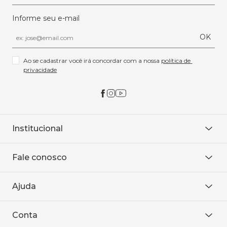
Informe seu e-mail
OK
Ao se cadastrar você irá concordar com a nossa 
política de 
privacidade
Institucional
Sobre Nós
Fale conosco
Onde encontrar
Área restrita
De seg. à sex. das 8h às 18h.
Trabalhe conosco
Ajuda
WhatsApp
Baixe o APP
sac@sodanca.com.br
Formas de pagamento
Conta
Política de entrega
Política de privacidade