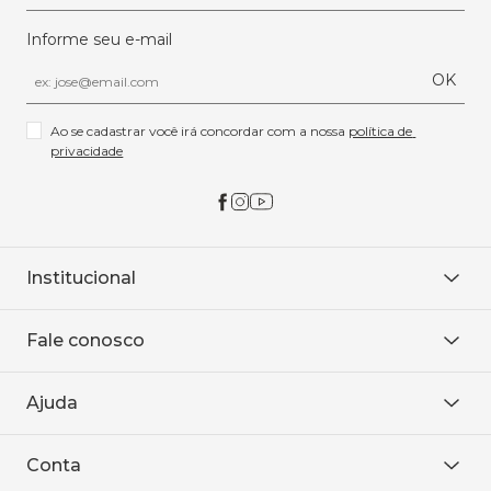
Informe seu e-mail
OK
Ao se cadastrar você irá concordar com a nossa 
política de 
privacidade
Institucional
Sobre Nós
Fale conosco
Onde encontrar
Área restrita
De seg. à sex. das 8h às 18h.
Trabalhe conosco
Ajuda
WhatsApp
Baixe o APP
sac@sodanca.com.br
Formas de pagamento
Conta
Política de entrega
Política de privacidade