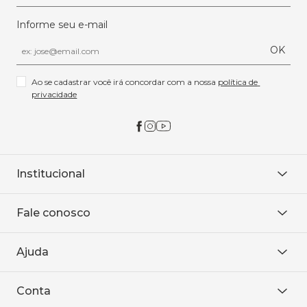
Informe seu e-mail
OK
Ao se cadastrar você irá concordar com a nossa 
política de 
privacidade
Institucional
Sobre Nós
Fale conosco
Onde encontrar
Área restrita
De seg. à sex. das 8h às 18h.
Trabalhe conosco
Ajuda
WhatsApp
Baixe o APP
sac@sodanca.com.br
Formas de pagamento
Conta
Política de entrega
Política de privacidade