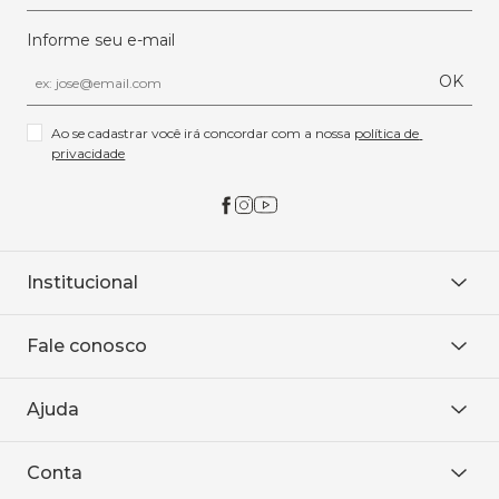
Informe seu e-mail
OK
Ao se cadastrar você irá concordar com a nossa 
política de 
privacidade
Institucional
Sobre Nós
Fale conosco
Onde encontrar
Área restrita
De seg. à sex. das 8h às 18h.
Trabalhe conosco
Ajuda
WhatsApp
Baixe o APP
sac@sodanca.com.br
Formas de pagamento
Conta
Política de entrega
Política de privacidade