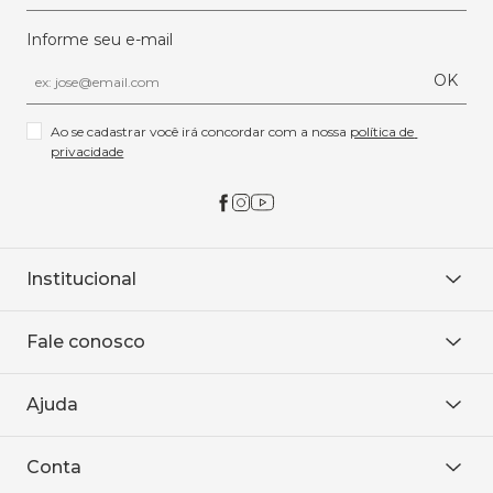
Informe seu e-mail
OK
Ao se cadastrar você irá concordar com a nossa 
política de 
privacidade
Institucional
Sobre Nós
Fale conosco
Onde encontrar
Área restrita
De seg. à sex. das 8h às 18h.
Trabalhe conosco
Ajuda
WhatsApp
Baixe o APP
sac@sodanca.com.br
Formas de pagamento
Conta
Política de entrega
Política de privacidade