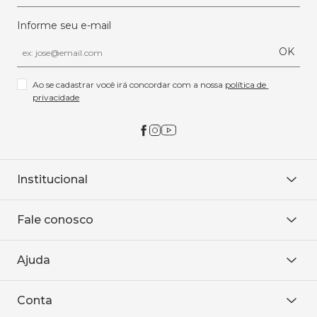
Informe seu e-mail
OK
Ao se cadastrar você irá concordar com a nossa 
política de 
privacidade
Institucional
Sobre Nós
Fale conosco
Onde encontrar
Área restrita
De seg. à sex. das 8h às 18h.
Trabalhe conosco
Ajuda
WhatsApp
Baixe o APP
sac@sodanca.com.br
Formas de pagamento
Conta
Política de entrega
Política de privacidade