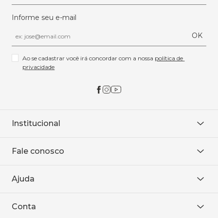
Informe seu e-mail
OK
Ao se cadastrar você irá concordar com a nossa 
política de 
privacidade
Institucional
Sobre Nós
Fale conosco
Onde encontrar
Área restrita
De seg. à sex. das 8h às 18h.
Trabalhe conosco
Ajuda
WhatsApp
Baixe o APP
sac@sodanca.com.br
Formas de pagamento
Conta
Política de entrega
Política de privacidade