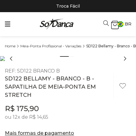
Troca Fácil
BR
Meia-Ponta Profissional - Variações
SD122 Bellamy - Branco - B
REF
:
SD122 BRANCO B
SD122 BELLAMY - BRANCO - B -
SAPATILHA DE MEIA-PONTA EM
STRETCH
R$
175
,
90
ou
12
x de
R$
14
,
65
Mais formas de pagamento