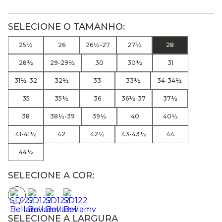
25½
26
26½-27
27½
28
28½
29-29½
30
30½
31
31½-32
32½
33
33½
34-34½
35
35½
36
36½-37
37½
38
38½-39
39½
40
40½
41-41½
42
42½
43-43½
44
44½
SELECIONE A COR:
SELECIONE A LARGURA