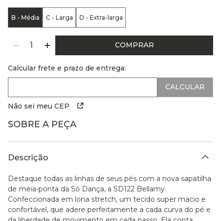
B - Média
C - Larga
D - Extra-larga
COMPRAR
Calcular frete e prazo de entrega:
Não sei meu CEP
SOBRE A PEÇA
Descrição
Destaque todas as linhas de seus pés com a nova sapatilha
de meia-ponta da Só Dança, a SD122 Bellamy.
Confeccionada em lona stretch, um tecido super macio e
confortável, que adere perfeitamente a cada curva do pé e
da liberdade de movimento em cada passo. Ela conta