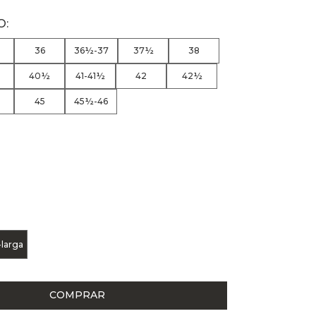
36
36½-37
37½
38
40½
41-41½
42
42½
45
45½-46
-larga
COMPRAR