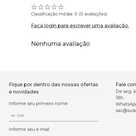
☆
☆
☆
☆
☆
Classificação média: 0
(0 avaliações)
Faça login para escrever uma avaliação.
Nenhuma avaliação
Fique por dentro das nossas ofertas
Fale co
De seg. à 
e novidades
18h.
Informe seu primeiro nome
WhatsAp
sac@soda
Informe seu e-mail