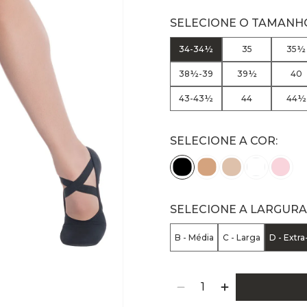
34-34½
35
35½
38½-39
39½
40
43-43½
44
44½
SELECIONE A COR:
SELECIONE A LARGURA
B - Média
C - Larga
D - Extra