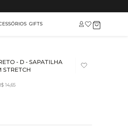
CESSÓRIOS
GIFTS
RETO - D - SAPATILHA
M STRETCH
R$
14
,
65