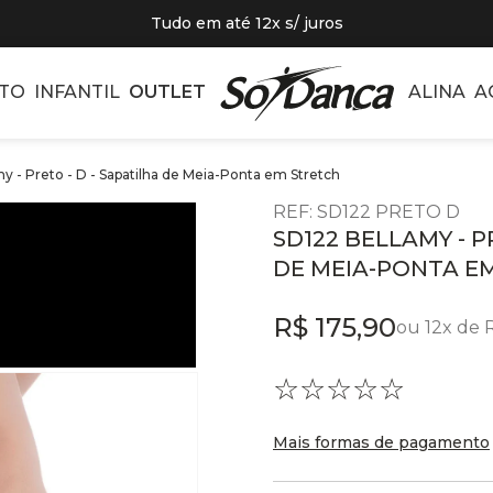
Tudo em até 12x s/ juros
TO
INFANTIL
OUTLET
ALINA
A
y - Preto - D - Sapatilha de Meia-Ponta em Stretch
REF
:
SD122 PRETO D
SD122 BELLAMY - P
DE MEIA-PONTA E
R$
175
,
90
ou
12
x de
☆
☆
☆
☆
☆
Mais formas de pagamento