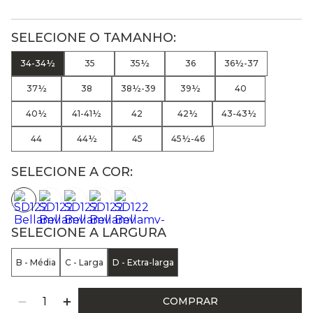
34-34½
35
35½
36
36½-37
37½
38
38½-39
39½
40
40½
41-41½
42
42½
43-43½
44
44½
45
45½-46
SELECIONE A COR:
SELECIONE A LARGURA
B - Média
C - Larga
D - Extra-larga
COMPRAR