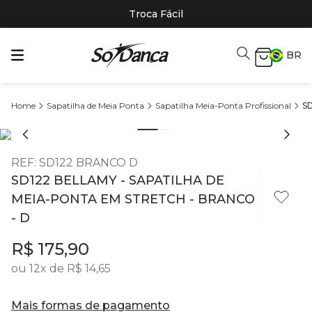
Troca Fácil
BR
Sapatilha de Meia Ponta
Sapatilha Meia-Ponta Profissional
SD
REF
:
SD122 BRANCO D
SD122 BELLAMY - SAPATILHA DE
MEIA-PONTA EM STRETCH - BRANCO
- D
R$
175
,
90
ou
12
x de
R$
14
,
65
Mais formas de pagamento