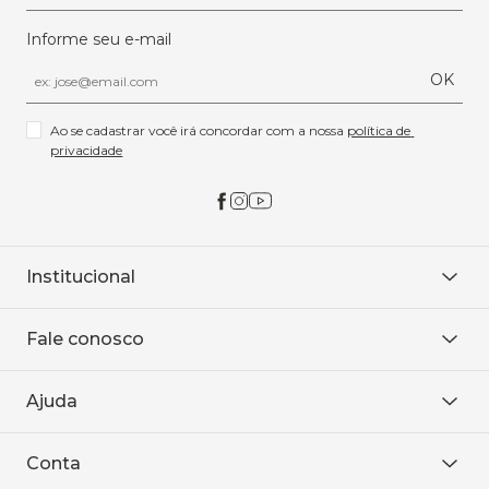
Informe seu e-mail
OK
Ao se cadastrar você irá concordar com a nossa 
política de 
privacidade
Institucional
Sobre Nós
Fale conosco
Onde encontrar
Área restrita
De seg. à sex. das 8h às 18h.
Trabalhe conosco
Ajuda
WhatsApp
Baixe o APP
sac@sodanca.com.br
Formas de pagamento
Conta
Política de entrega
Política de privacidade