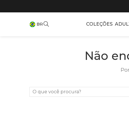
COLEÇÕES
ADUL
BR
Não en
Por
O que você procura?