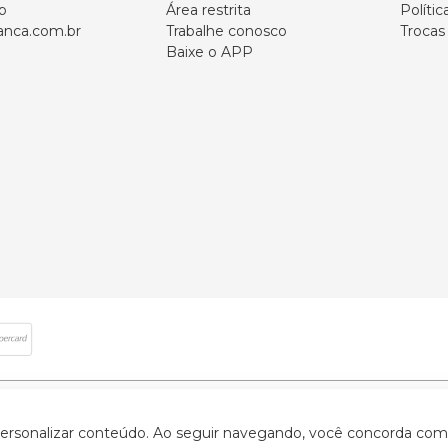
p
Área restrita
Polític
nca.com.br
Trabalhe conosco
Trocas
Baixe o APP
 direitos reservados | CNPJ: 59.907.634/0001-75 | Rua Santa Augusta, 409 - Vi
 personalizar conteúdo. Ao seguir navegando, você concorda com