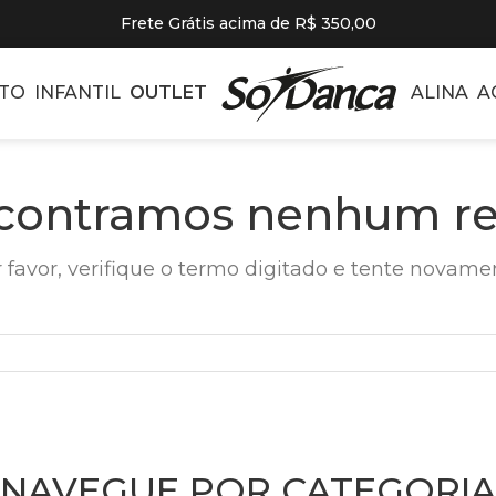
Frete Grátis acima de R$ 350,00
TO
INFANTIL
OUTLET
ALINA
A
contramos nenhum re
 favor, verifique o termo digitado e tente novame
NAVEGUE POR CATEGORIA