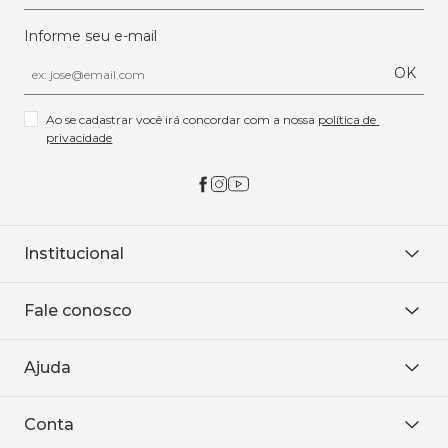
Informe seu e-mail
OK
Ao se cadastrar você irá concordar com a nossa 
política de 
privacidade
Institucional
Sobre Nós
Fale conosco
Onde encontrar
Área restrita
De seg. à sex. das 8h às 18h.
Trabalhe conosco
Ajuda
WhatsApp
Baixe o APP
sac@sodanca.com.br
Formas de pagamento
Conta
Política de entrega
Política de privacidade