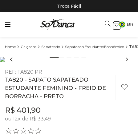
Troca Fácil
BR
Calçados
Sapateado
Sapateado Estudante/Econômico
TA82
REF
:
TA820 PR
TA820 - SAPATO SAPATEADO
ESTUDANTE FEMININO - FREIO DE
BORRACHA - PRETO
R$
401
,
90
ou
12
x de
R$
33
,
49
☆
☆
☆
☆
☆