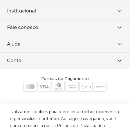
Institucional
Sobre Nós
Fale conosco
Onde encontrar
Área restrita
De seg. à sex. das 8h às 18h.
Trabalhe conosco
Ajuda
WhatsApp
Baixe o APP
sac@sodanca.com.br
Formas de pagamento
Conta
Política de entrega
Política de privacidade
Minha conta
Trocas e devoluções
Meus pedidos
Formas de Pagamento
Cadastre-se
Selos de Segurança
Utilizamos cookies para oferecer a melhor experiência
e personalizar conteúdo. Ao seguir navegando, você
concorda com a nossa Política de Privacidade e