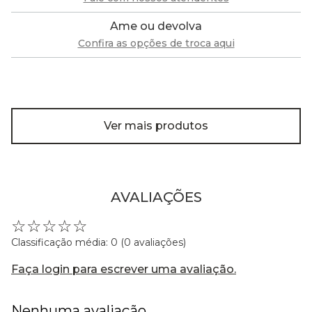
Ame ou devolva
Confira as opções de troca aqui
Ver mais produtos
AVALIAÇÕES
☆
☆
☆
☆
☆
Classificação média: 0
(0 avaliações)
Faça login para escrever uma avaliação.
Nenhuma avaliação