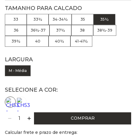
TAMANHO PARA CALCADO
33
33½
34-34½
35
35½
36
36½-37
37½
38
38½-39
39½
40
40½
41-41½
LARGURA
M - Média
SELECIONE A COR:
COMPRAR
Calcular frete e prazo de entrega: