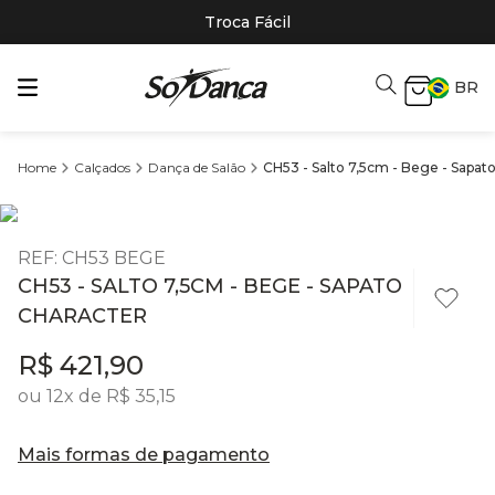
Troca Fácil
BR
Calçados
Dança de Salão
CH53 - Salto 7,5cm - Bege - Sapat
REF
:
CH53 BEGE
CH53 - SALTO 7,5CM - BEGE - SAPATO
CHARACTER
R$
421
,
90
ou
12
x de
R$
35
,
15
Mais formas de pagamento