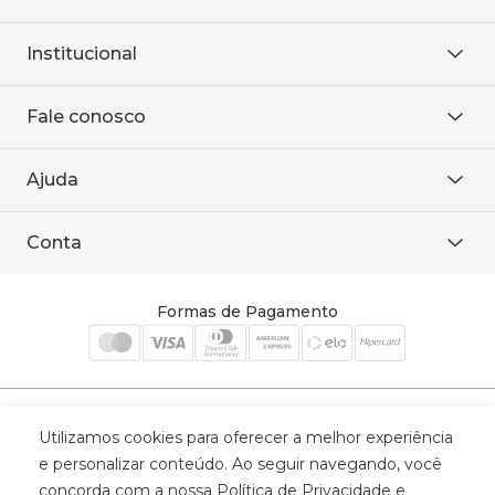
Institucional
Sobre Nós
Fale conosco
Onde encontrar
Área restrita
De seg. à sex. das 8h às 18h.
Trabalhe conosco
Ajuda
WhatsApp
Baixe o APP
sac@sodanca.com.br
Formas de pagamento
Conta
Política de entrega
Política de privacidade
Minha conta
Trocas e devoluções
Meus pedidos
Formas de Pagamento
Cadastre-se
Selos de Segurança
Utilizamos cookies para oferecer a melhor experiência
e personalizar conteúdo. Ao seguir navegando, você
concorda com a nossa Política de Privacidade e