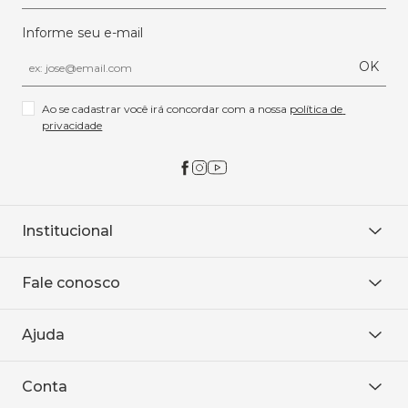
Informe seu e-mail
OK
Ao se cadastrar você irá concordar com a nossa 
política de 
privacidade
Institucional
Sobre Nós
Fale conosco
Onde encontrar
Área restrita
De seg. à sex. das 8h às 18h.
Trabalhe conosco
Ajuda
WhatsApp
Baixe o APP
sac@sodanca.com.br
Formas de pagamento
Conta
Política de entrega
Política de privacidade