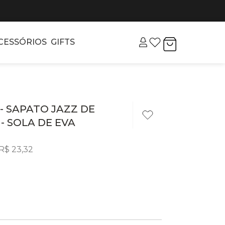
CESSÓRIOS
GIFTS
D - SAPATO JAZZ DE
- SOLA DE EVA
R$
23
,
32