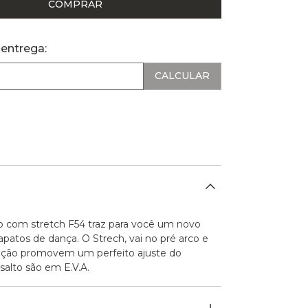
COMPRAR
 entrega:
o com stretch F54 traz para você um novo
patos de dança. O Strech, vai no pré arco e
ração promovem um perfeito ajuste do
salto são em E.V.A.