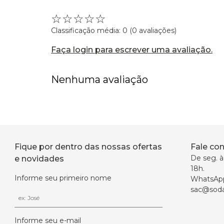
☆
☆
☆
☆
☆
Classificação média: 0
(0 avaliações)
Faça login para escrever uma avaliação.
Nenhuma avaliação
Fique por dentro das nossas ofertas
Fale co
De seg. à 
e novidades
18h.
Informe seu primeiro nome
WhatsAp
sac@soda
Informe seu e-mail