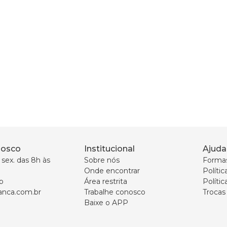
nosco
Institucional
Ajuda
sex. das 8h às 
Sobre nós
Forma
Onde encontrar
Políti
p
Área restrita
Polític
nca.com.br
Trabalhe conosco
Trocas
Baixe o APP