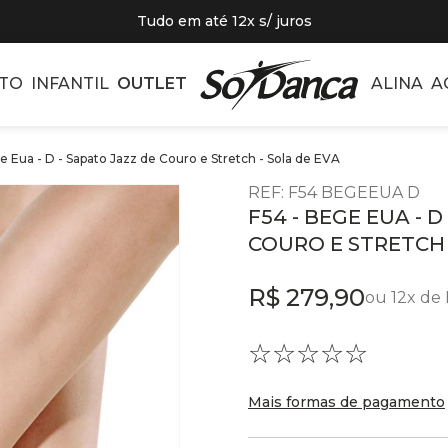
Tudo em até 12x s/ juros
TO
INFANTIL
OUTLET
ALINA
A
e Eua - D - Sapato Jazz de Couro e Stretch - Sola de EVA
REF
:
F54 BEGEEUA D
F54 - BEGE EUA - 
COURO E STRETCH 
R$
279
,
90
ou
12
x de
☆
☆
☆
☆
☆
Mais formas de pagamento