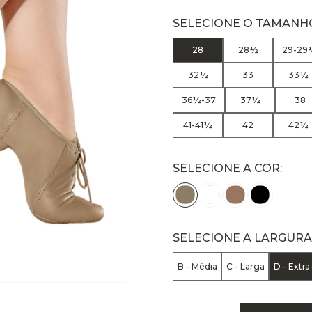
28
28½
29-29
32½
33
33½
36½-37
37½
38
41-41½
42
42½
SELECIONE A COR:
SELECIONE A LARGURA
B - Média
C - Larga
D - Extra