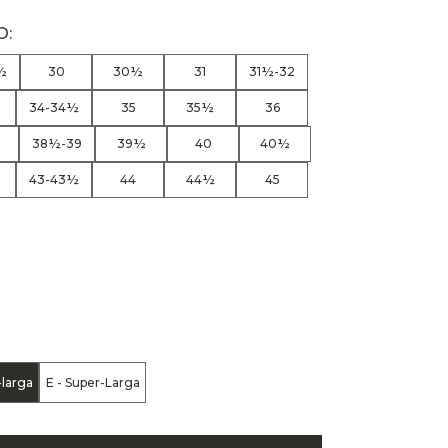
½
30
30½
31
31½-32
34-34½
35
35½
36
38½-39
39½
40
40½
43-43½
44
44½
45
-larga
E - Super-Larga