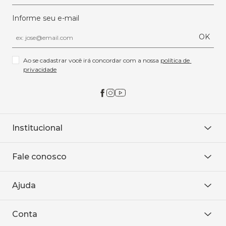
Informe seu e-mail
OK
Ao se cadastrar você irá concordar com a nossa 
política de 
privacidade
Institucional
Sobre Nós
Fale conosco
Onde encontrar
Área restrita
De seg. à sex. das 8h às 18h.
Trabalhe conosco
Ajuda
WhatsApp
Baixe o APP
sac@sodanca.com.br
Formas de pagamento
Conta
Política de entrega
Política de privacidade