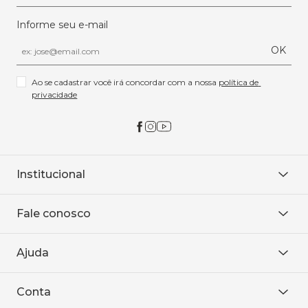
Informe seu e-mail
OK
Ao se cadastrar você irá concordar com a nossa 
política de 
privacidade
Institucional
Sobre Nós
Fale conosco
Onde encontrar
Área restrita
De seg. à sex. das 8h às 18h.
Trabalhe conosco
Ajuda
WhatsApp
Baixe o APP
sac@sodanca.com.br
Formas de pagamento
Conta
Política de entrega
Política de privacidade