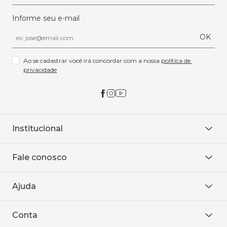
Informe seu e-mail
OK
Ao se cadastrar você irá concordar com a nossa 
política de 
privacidade
Institucional
Sobre Nós
Fale conosco
Onde encontrar
Área restrita
De seg. à sex. das 8h às 18h.
Trabalhe conosco
Ajuda
WhatsApp
Baixe o APP
sac@sodanca.com.br
Formas de pagamento
Conta
Política de entrega
Política de privacidade