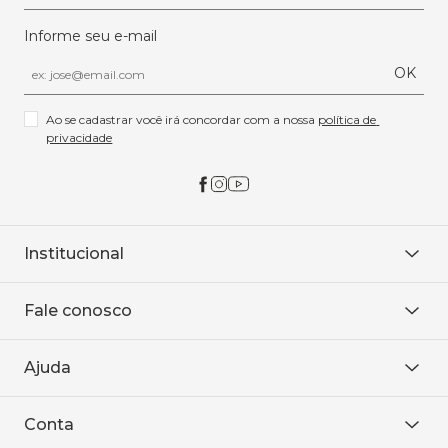
Informe seu e-mail
OK
Ao se cadastrar você irá concordar com a nossa 
política de 
privacidade
Institucional
Sobre Nós
Fale conosco
Onde encontrar
Área restrita
De seg. à sex. das 8h às 18h.
Trabalhe conosco
Ajuda
WhatsApp
Baixe o APP
sac@sodanca.com.br
Formas de pagamento
Conta
Política de entrega
Política de privacidade