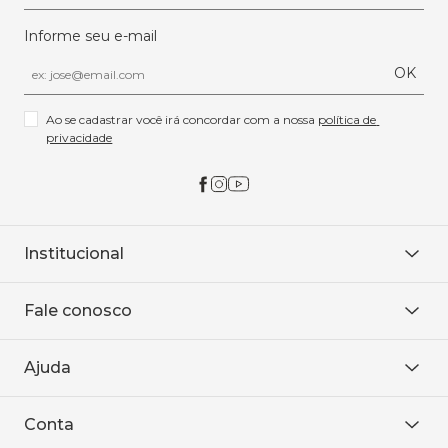
Informe seu e-mail
OK
Ao se cadastrar você irá concordar com a nossa 
política de 
privacidade
Institucional
Sobre Nós
Fale conosco
Onde encontrar
Área restrita
De seg. à sex. das 8h às 18h.
Trabalhe conosco
Ajuda
WhatsApp
Baixe o APP
sac@sodanca.com.br
Formas de pagamento
Conta
Política de entrega
Política de privacidade