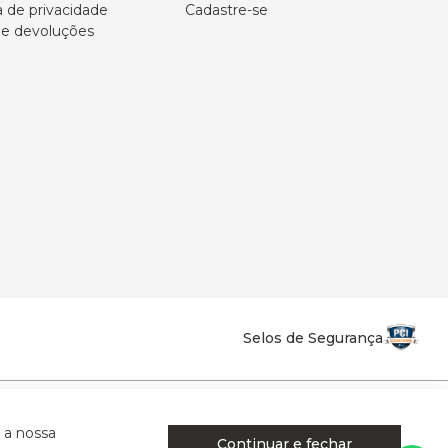
a de privacidade
Cadastre-se
 e devoluções
Selos de Segurança
la Califórnia - Osvaldo Cruz - SP - CEP: 17702-316.
 a nossa
Continuar e fechar