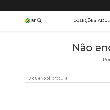
COLEÇÕES
ADUL
BR
Não en
Por
O que você procura?