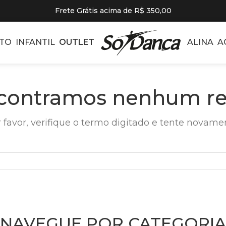
Frete Grátis acima de R$ 350,00
TO
INFANTIL
OUTLET
ALINA
A
contramos nenhum re
 favor, verifique o termo digitado e tente novame
NAVEGUE POR CATEGORIA