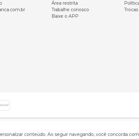
p
Área restrita
Polític
nca.com.br
Trabalhe conosco
Trocas
Baixe o APP
 direitos reservados | CNPJ: 59.907.634/0001-75 | Rua Santa Augusta, 409 - Vi
 personalizar conteúdo. Ao seguir navegando, você concorda com