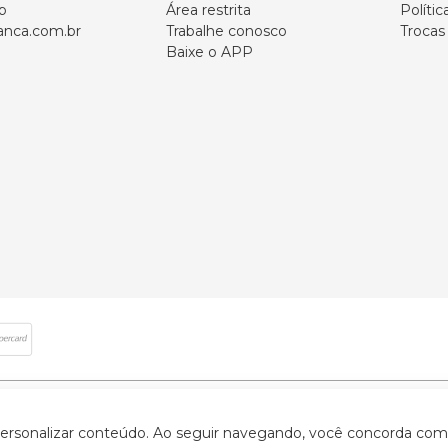
p
Área restrita
Polític
nca.com.br
Trabalhe conosco
Trocas
Baixe o APP
 direitos reservados | CNPJ: 59.907.634/0001-75 | Rua Santa Augusta, 409 - Vi
 personalizar conteúdo. Ao seguir navegando, você concorda com