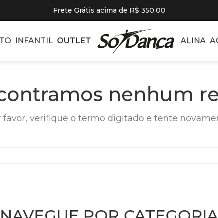
Frete Grátis acima de R$ 350,00
TO
INFANTIL
OUTLET
ALINA
A
contramos nenhum re
 favor, verifique o termo digitado e tente novame
NAVEGUE POR CATEGORIA