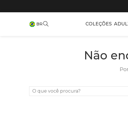
COLEÇÕES
ADUL
BR
Não en
Por
O que você procura?