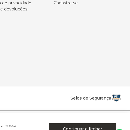
a de privacidade
Cadastre-se
 e devoluções
Selos de Segurança
la Califórnia - Osvaldo Cruz - SP - CEP: 17702-316.
 a nossa
Continuar e fechar