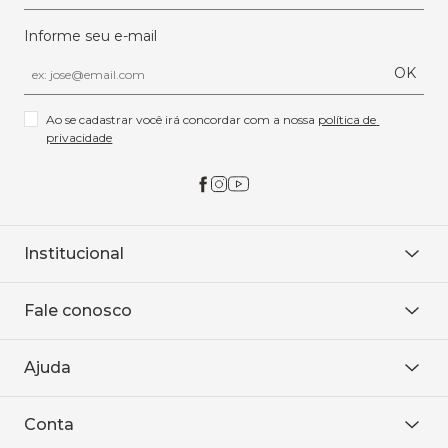
Informe seu e-mail
OK
Ao se cadastrar você irá concordar com a nossa 
política de 
privacidade
Institucional
Sobre Nós
Fale conosco
Onde encontrar
Área restrita
De seg. à sex. das 8h às 18h.
Trabalhe conosco
Ajuda
WhatsApp
Baixe o APP
sac@sodanca.com.br
Formas de pagamento
Conta
Política de entrega
Política de privacidade