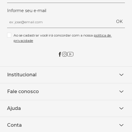
Informe seu e-mail
OK
Ao se cadastrar você irá concordar com a nossa 
política de 
privacidade
Institucional
Sobre Nós
Fale conosco
Onde encontrar
Área restrita
De seg. à sex. das 8h às 18h.
Trabalhe conosco
Ajuda
WhatsApp
Baixe o APP
sac@sodanca.com.br
Formas de pagamento
Conta
Política de entrega
Política de privacidade