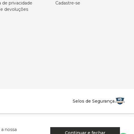
a de privacidade
Cadastre-se
 e devoluções
Selos de Segurança
la Califórnia - Osvaldo Cruz - SP - CEP: 17702-316.
 a nossa
Continuar e fechar