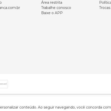
p
Área restrita
Polític
nca.com.br
Trabalhe conosco
Trocas
Baixe o APP
 direitos reservados | CNPJ: 59.907.634/0001-75 | Rua Santa Augusta, 409 - Vi
 personalizar conteúdo. Ao seguir navegando, você concorda com