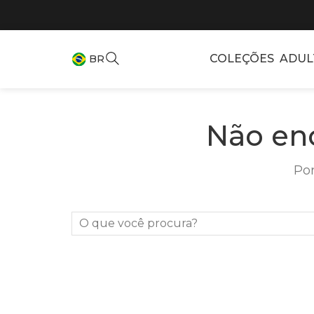
COLEÇÕES
ADUL
BR
Não en
Por
O que você procura?