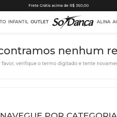
Frete Grátis acima de R$ 350,00
TO
INFANTIL
OUTLET
ALINA
A
contramos nenhum re
 favor, verifique o termo digitado e tente novame
NAVEGUE POR CATEGORIA