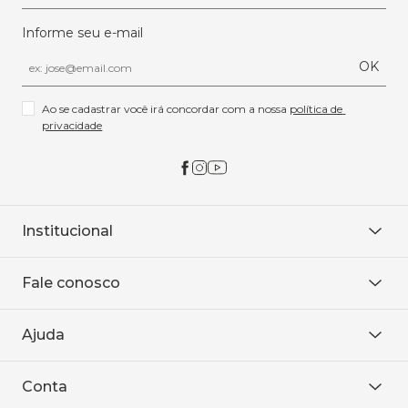
Informe seu e-mail
OK
Ao se cadastrar você irá concordar com a nossa 
política de 
privacidade
Institucional
Sobre Nós
Fale conosco
Onde encontrar
Área restrita
De seg. à sex. das 8h às 18h.
Trabalhe conosco
Ajuda
WhatsApp
Baixe o APP
sac@sodanca.com.br
Formas de pagamento
Conta
Política de entrega
Política de privacidade