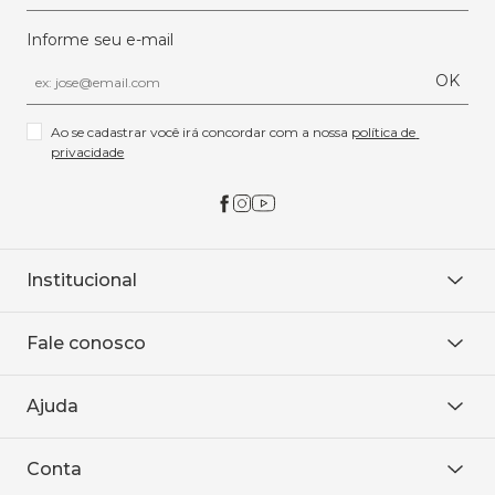
Informe seu e-mail
OK
Ao se cadastrar você irá concordar com a nossa 
política de 
privacidade
Institucional
Sobre Nós
Fale conosco
Onde encontrar
Área restrita
De seg. à sex. das 8h às 18h.
Trabalhe conosco
Ajuda
WhatsApp
Baixe o APP
sac@sodanca.com.br
Formas de pagamento
Conta
Política de entrega
Política de privacidade