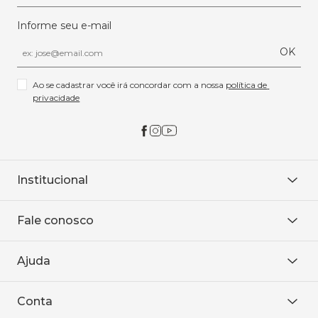
Informe seu e-mail
OK
Ao se cadastrar você irá concordar com a nossa 
política de 
privacidade
Institucional
Sobre Nós
Fale conosco
Onde encontrar
Área restrita
De seg. à sex. das 8h às 18h.
Trabalhe conosco
Ajuda
WhatsApp
Baixe o APP
sac@sodanca.com.br
Formas de pagamento
Conta
Política de entrega
Política de privacidade