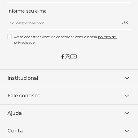
Informe seu e-mail
OK
Ao se cadastrar você irá concordar com a nossa 
política de 
privacidade
Institucional
Sobre Nós
Fale conosco
Onde encontrar
Área restrita
De seg. à sex. das 8h às 18h.
Trabalhe conosco
Ajuda
WhatsApp
Baixe o APP
sac@sodanca.com.br
Formas de pagamento
Conta
Política de entrega
Política de privacidade