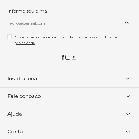
Informe seu e-mail
OK
Ao se cadastrar você irá concordar com a nossa 
política de 
privacidade
Institucional
Sobre Nós
Fale conosco
Onde encontrar
Área restrita
De seg. à sex. das 8h às 18h.
Trabalhe conosco
Ajuda
WhatsApp
Baixe o APP
sac@sodanca.com.br
Formas de pagamento
Conta
Política de entrega
Política de privacidade