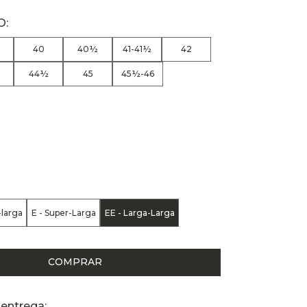
40
40½
41-41½
42
44½
45
45½-46
-larga
E - Super-Larga
EE - Larga-Larga
COMPRAR
 entrega: