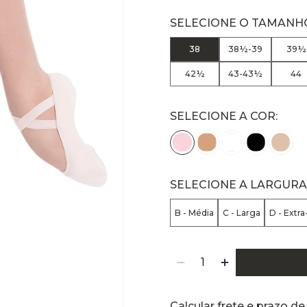
38
38½-39
39½
42½
43-43½
44
SELECIONE A COR:
SELECIONE A LARGURA
B - Média
C - Larga
D - Extra
Calcular frete e prazo de