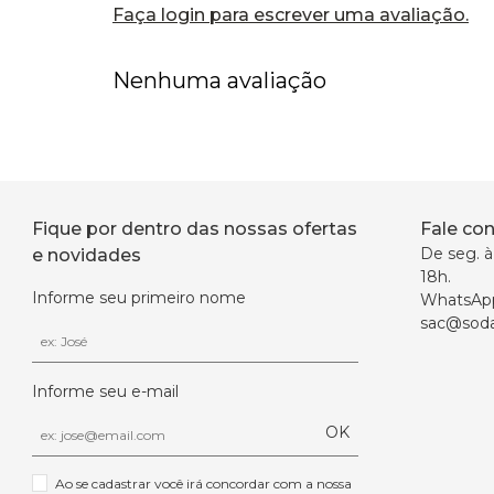
Faça login para escrever uma avaliação.
Nenhuma avaliação
Fique por dentro das nossas ofertas
Fale co
De seg. à 
e novidades
18h.
Informe seu primeiro nome
WhatsAp
sac@soda
Informe seu e-mail
OK
Ao se cadastrar você irá concordar com a nossa 