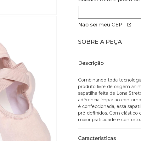
Não sei meu CEP
SOBRE A PEÇA
Descrição
Combinando toda tecnologia
produto livre de origem anim
sapatilha feita de Lona St
adêrencia ímpar ao contorno 
é confeccionada, essa sapat
pré-definidos. Com elástico c
maior praticidade e conforto.
Características