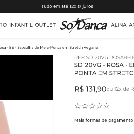
Tudo em até 12x s/ juros
TO
INFANTIL
OUTLET
ALINA
A
sa - EE - Sapatilha de Meia-Ponta em Stretch Vegana
REF
:
SD120VG ROSABB 
SD120VG - ROSA - E
PONTA EM STRET
R$
131
,
90
ou
12
x de
R
☆
☆
☆
☆
☆
Mais formas de pagamento