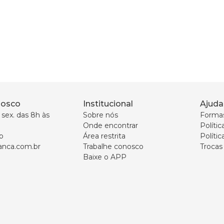
nosco
Institucional
Ajuda
sex. das 8h às 
Sobre nós
Forma
Onde encontrar
Políti
p
Área restrita
Polític
nca.com.br
Trabalhe conosco
Trocas
Baixe o APP