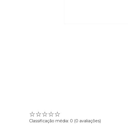
☆
☆
☆
☆
☆
Classificação média: 0
(0 avaliações)