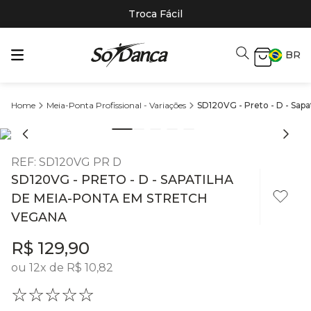
Troca Fácil
BR
Meia-Ponta Profissional - Variações
SD120VG - Preto - D - Sap
REF
:
SD120VG PR D
SD120VG - PRETO - D - SAPATILHA
DE MEIA-PONTA EM STRETCH
VEGANA
R$
129
,
90
ou
12
x de
R$
10
,
82
☆
☆
☆
☆
☆