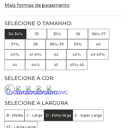
Mais formas de pagamento
34-34½
35
35½
36
36½-37
37½
38
38½-39
39½
40
40½
41-41½
42
42½
43-43½
44
44½
45
45½-46
SELECIONE A COR:
SELECIONE A LARGURA
B - Média
C - Larga
D - Extra-larga
E - Super-Larga
EE - Larga-Larga