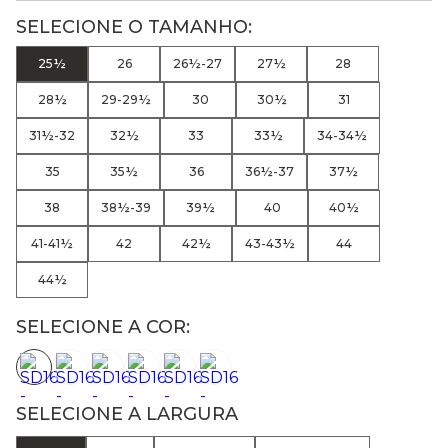
25½
26
26½-27
27½
28
28½
29-29½
30
30½
31
31½-32
32½
33
33½
34-34½
35
35½
36
36½-37
37½
38
38½-39
39½
40
40½
41-41½
42
42½
43-43½
44
44½
SELECIONE A COR:
SELECIONE A LARGURA