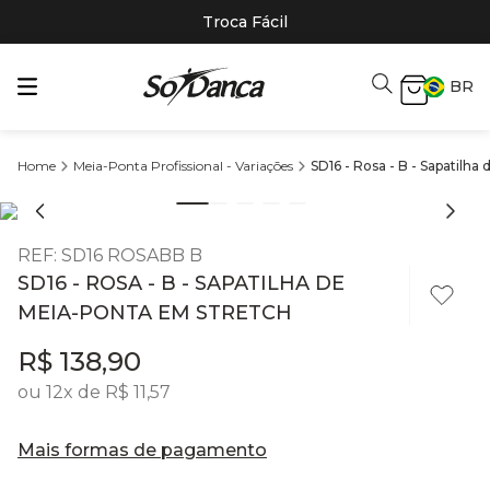
Troca Fácil
BR
Meia-Ponta Profissional - Variações
SD16 - Rosa - B - Sapatilh
REF
:
SD16 ROSABB B
SD16 - ROSA - B - SAPATILHA DE
MEIA-PONTA EM STRETCH
R$
138
,
90
ou
12
x de
R$
11
,
57
Mais formas de pagamento