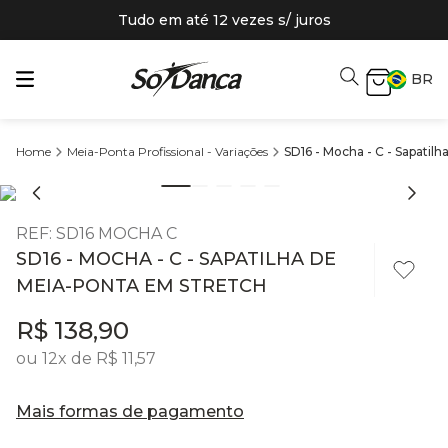
Tudo em até 12 vezes s/ juros
BR
Meia-Ponta Profissional - Variações
SD16 - Mocha - C - Sapatil
REF
:
SD16 MOCHA C
SD16 - MOCHA - C - SAPATILHA DE
MEIA-PONTA EM STRETCH
R$
138
,
90
ou
12
x de
R$
11
,
57
Mais formas de pagamento