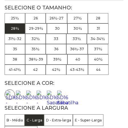
25½
26
26½-27
27½
28
28½
29-29½
30
30½
31
31½-32
32½
33
33½
34-34½
35
35½
36
36½-37
37½
38
38½-39
39½
40
40½
41-41½
42
42½
43-43½
44
SELECIONE A COR:
SELECIONE A LARGURA
B - Média
C - Larga
D - Extra-larga
E - Super-Larga