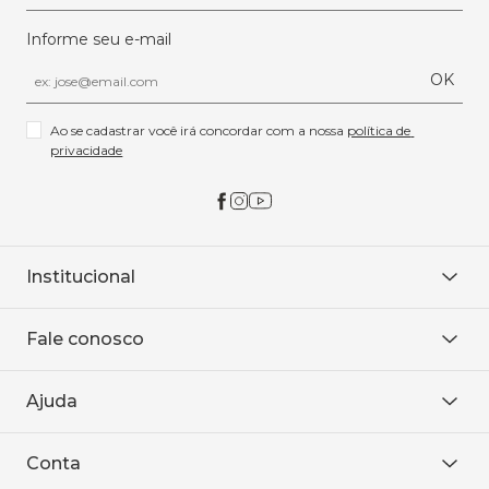
Informe seu e-mail
OK
Ao se cadastrar você irá concordar com a nossa 
política de 
privacidade
Institucional
Sobre Nós
Fale conosco
Onde encontrar
Área restrita
De seg. à sex. das 8h às 18h.
Trabalhe conosco
Ajuda
WhatsApp
Baixe o APP
sac@sodanca.com.br
Formas de pagamento
Conta
Política de entrega
Política de privacidade