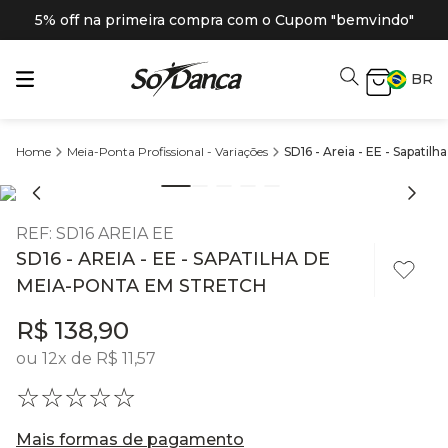
5% off na primeira compra com o Cupom "bemvindo"
BR
Meia-Ponta Profissional - Variações
SD16 - Areia - EE - Sapatil
REF
:
SD16 AREIA EE
SD16 - AREIA - EE - SAPATILHA DE
MEIA-PONTA EM STRETCH
R$
138
,
90
ou
12
x de
R$
11
,
57
☆
☆
☆
☆
☆
Mais formas de pagamento