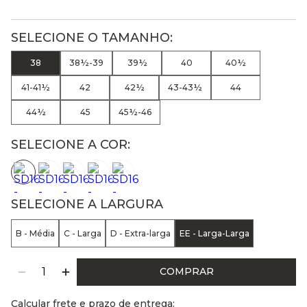
38
38½-39
39½
40
40½
41-41½
42
42½
43-43½
44
44½
45
45½-46
SELECIONE A COR:
SELECIONE A LARGURA
B - Média
C - Larga
D - Extra-larga
EE - Larga-Larga
COMPRAR
Calcular frete e prazo de entrega: