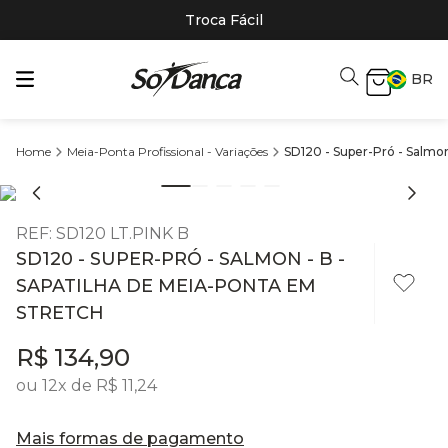
Troca Fácil
BR
Meia-Ponta Profissional - Variações
SD120 - Super-Pró - Salmon
REF
:
SD120 LT.PINK B
SD120 - SUPER-PRÓ - SALMON - B -
SAPATILHA DE MEIA-PONTA EM
STRETCH
R$
134
,
90
ou
12
x de
R$
11
,
24
Mais formas de pagamento