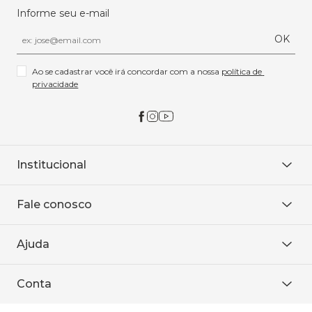
Informe seu e-mail
OK
Ao se cadastrar você irá concordar com a nossa 
política de 
privacidade
Institucional
Sobre Nós
Fale conosco
Onde encontrar
Área restrita
De seg. à sex. das 8h às 18h.
Trabalhe conosco
Ajuda
WhatsApp
Baixe o APP
sac@sodanca.com.br
Formas de pagamento
Conta
Política de entrega
Política de privacidade
Minha conta