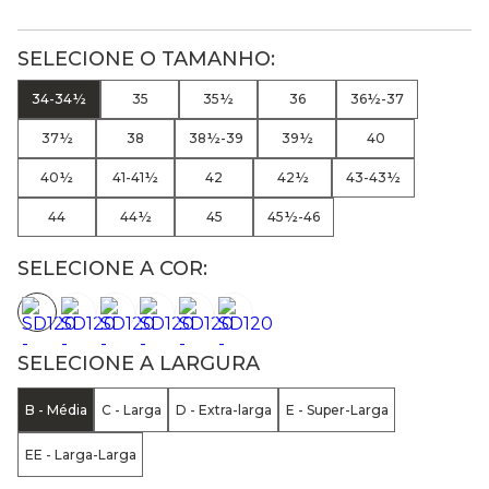
34-34½
35
35½
36
36½-37
37½
38
38½-39
39½
40
40½
41-41½
42
42½
43-43½
44
44½
45
45½-46
SELECIONE A COR:
SELECIONE A LARGURA
B - Média
C - Larga
D - Extra-larga
E - Super-Larga
EE - Larga-Larga