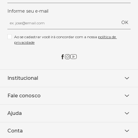
Informe seu e-mail
OK
Ao se cadastrar você irá concordar com a nossa 
política de 
privacidade
Institucional
Sobre Nós
Fale conosco
Onde encontrar
Área restrita
De seg. à sex. das 8h às 18h.
Trabalhe conosco
Ajuda
WhatsApp
Baixe o APP
sac@sodanca.com.br
Formas de pagamento
Conta
Política de entrega
Política de privacidade