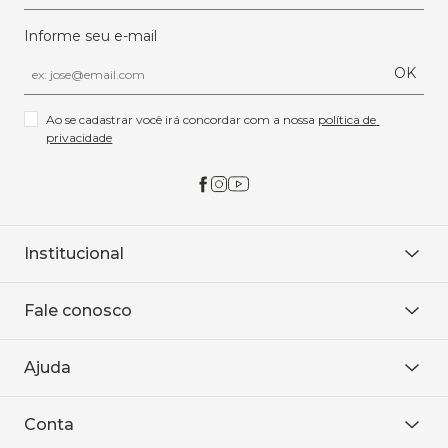
Informe seu e-mail
OK
Ao se cadastrar você irá concordar com a nossa 
política de 
privacidade
Institucional
Sobre Nós
Fale conosco
Onde encontrar
Área restrita
De seg. à sex. das 8h às 18h.
Trabalhe conosco
Ajuda
WhatsApp
Baixe o APP
sac@sodanca.com.br
Formas de pagamento
Conta
Política de entrega
Política de privacidade