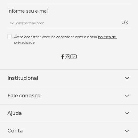
Informe seu e-mail
OK
Ao se cadastrar você irá concordar com a nossa 
política de 
privacidade
Institucional
Sobre Nós
Fale conosco
Onde encontrar
Área restrita
De seg. à sex. das 8h às 18h.
Trabalhe conosco
Ajuda
WhatsApp
Baixe o APP
sac@sodanca.com.br
Formas de pagamento
Conta
Política de entrega
Política de privacidade