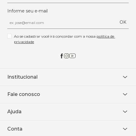
Informe seu e-mail
OK
Ao se cadastrar você irá concordar com a nossa 
política de 
privacidade
Institucional
Sobre Nós
Fale conosco
Onde encontrar
Área restrita
De seg. à sex. das 8h às 18h.
Trabalhe conosco
Ajuda
WhatsApp
Baixe o APP
sac@sodanca.com.br
Formas de pagamento
Conta
Política de entrega
Política de privacidade