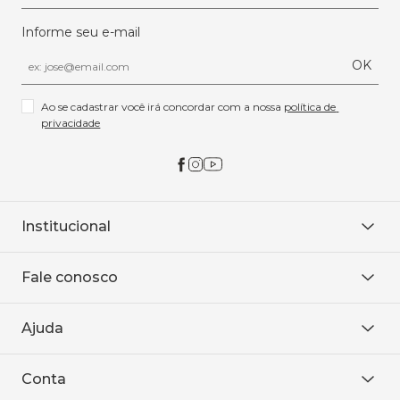
Informe seu e-mail
OK
Ao se cadastrar você irá concordar com a nossa 
política de 
privacidade
Institucional
Sobre Nós
Fale conosco
Onde encontrar
Área restrita
De seg. à sex. das 8h às 18h.
Trabalhe conosco
Ajuda
WhatsApp
Baixe o APP
sac@sodanca.com.br
Formas de pagamento
Conta
Política de entrega
Política de privacidade