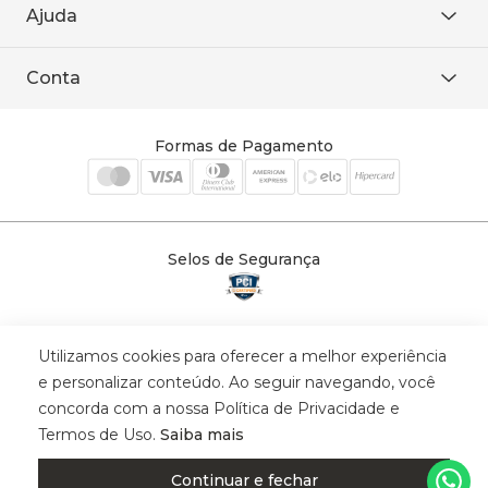
Trabalhe conosco
Ajuda
WhatsApp
Baixe o APP
sac@sodanca.com.br
Formas de pagamento
Conta
Política de entrega
Política de privacidade
Minha conta
Trocas e devoluções
Meus pedidos
Formas de Pagamento
Cadastre-se
Selos de Segurança
Utilizamos cookies para oferecer a melhor experiência
© 2025 Trinys Indústria e Comércio Ltda - Todos os direitos reservados
e personalizar conteúdo. Ao seguir navegando, você
| CNPJ: 59.907.634/0001-75 | Rua Santa Augusta, 409 - Vila
concorda com a nossa Política de Privacidade e
Califórnia - Osvaldo Cruz - SP - CEP: 17702-316.
Termos de Uso.
Saiba mais
Continuar e fechar