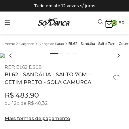
Tudo em até 12 vezes s/ juros
BR
Calçados
Dança de Salão
BL62 - Sandália - Salto 7cm - Ceti
REF
:
BL62 DS08
BL62 - SANDÁLIA - SALTO 7CM -
CETIM PRETO - SOLA CAMURÇA
R$
483
,
90
ou
12
x de
R$
40
,
32
Mais formas de pagamento