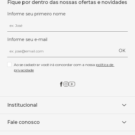
Fique por dentro das nossas ofertas e novidades
Informe seu primeiro nome
Informe seu e-mail
OK
Ao se cadastrar você irá concordar com a nossa 
política de 
privacidade
Institucional
Sobre Nós
Fale conosco
Onde encontrar
Área restrita
De seg. à sex. das 8h às 18h.