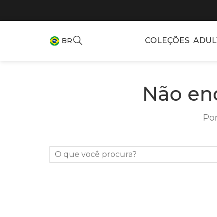
COLEÇÕES
ADUL
BR
Não en
Por
O que você procura?