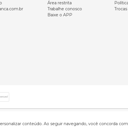
p
Área restrita
Polític
nca.com.br
Trabalhe conosco
Trocas
Baixe o APP
 direitos reservados | CNPJ: 59.907.634/0001-75 | Rua Santa Augusta, 409 - Vi
 personalizar conteúdo. Ao seguir navegando, você concorda com