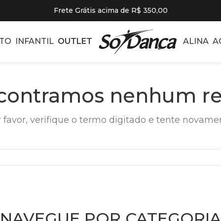
Frete Grátis acima de R$ 350,00
TO
INFANTIL
OUTLET
ALINA
A
contramos nenhum re
 favor, verifique o termo digitado e tente novame
NAVEGUE POR CATEGORIA