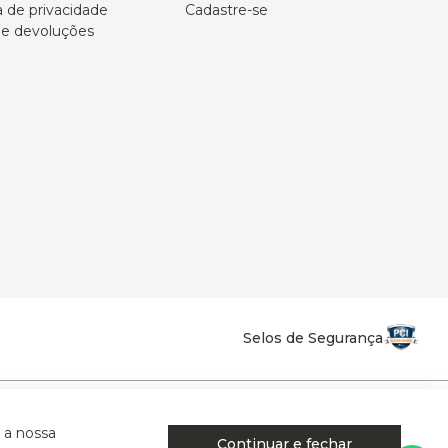
a de privacidade
Cadastre-se
 e devoluções
Selos de Segurança
la Califórnia - Osvaldo Cruz - SP - CEP: 17702-316.
 a nossa
Continuar e fechar