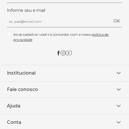
Informe seu e-mail
OK
Ao se cadastrar você irá concordar com a nossa 
política de 
privacidade
Institucional
Sobre Nós
Fale conosco
Onde encontrar
Área restrita
De seg. à sex. das 8h às 18h.
Trabalhe conosco
Ajuda
WhatsApp
Baixe o APP
sac@sodanca.com.br
Formas de pagamento
Conta
Política de entrega
Política de privacidade